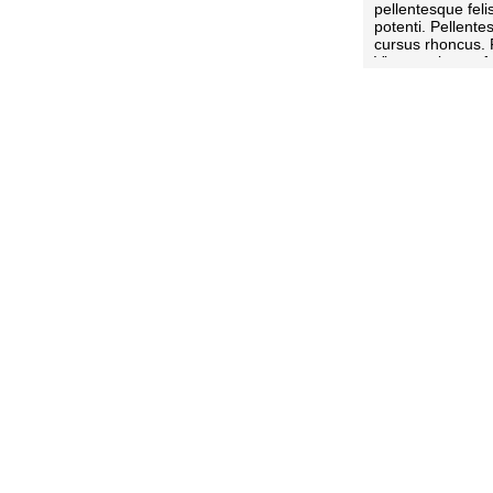
pellentesque fel
potenti. Pellent
cursus rhoncus. 
Vivamus luctus fa
tincidunt leo lobo
Maecenas ac ali
porta enim.
Re