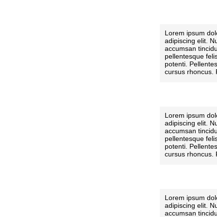
Lorem ipsum dolo
adipiscing elit. N
accumsan tincidu
pellentesque fel
potenti. Pellent
cursus rhoncus. 
Vivamus luctus fa
tincidunt leo lobo
Maecenas ac ali
porta enim.
Lorem ipsum dolo
adipiscing elit. N
accumsan tincidu
pellentesque fel
potenti. Pellent
cursus rhoncus. 
Vivamus luctus fa
tincidunt leo lobo
Maecenas ac ali
porta enim.
Lorem ipsum dolo
adipiscing elit. N
accumsan tincidu